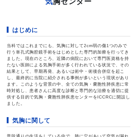
気
胸センター
はじめに
当科ではこれまでにも、気胸に対して2cm弱の傷1つのみで
行う単孔式胸腔鏡手術をはじめとした専門的加療を行ってき
ました。現在のところ、近隣の病院において専門医資格を持
たない医師による気胸手術が多く行われている状況で、その
結果として、早期再発、あるいは術中・術後合併症を起こ
し、最終的に当院に紹介される事例が多いという現状があり
ます。このような背景の中、全ての気胸・嚢胞性肺疾患に常
時対処し、患者さんに高度な診断と専門的な治療を適切に提
供する目的で気胸・嚢胞性肺疾患センターをICCRCに開設し
ました。
気胸に関して
普段通りの生活をしている中で、肺に穴があいて空気が漏れ