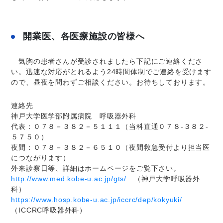
開業医、各医療施設の皆様へ
気胸の患者さんが受診されましたら下記にご連絡くださ
い。迅速な対応がとれるよう24時間体制でご連絡を受けます
ので、昼夜を問わずご相談ください。お待ちしております。
連絡先
神戸大学医学部附属病院 呼吸器外科
代表：０７８－３８２－５１１１（当科直通０７８-３８２-
５７５０）
夜間：０７８－３８２－６５１０（夜間救急受付より担当医
につながります）
外来診察日等、詳細はホームページをご覧下さい。
http://www.med.kobe-u.ac.jp/gts/
（神戸大学呼吸器外
科）
https://www.hosp.kobe-u.ac.jp/iccrc/dep/kokyuki/
（ICCRC呼吸器外科）