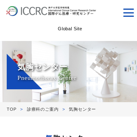
Global Site
気胸センター
Pneumothorax Center
TOP
>
診療科のご案内
>
気胸センター