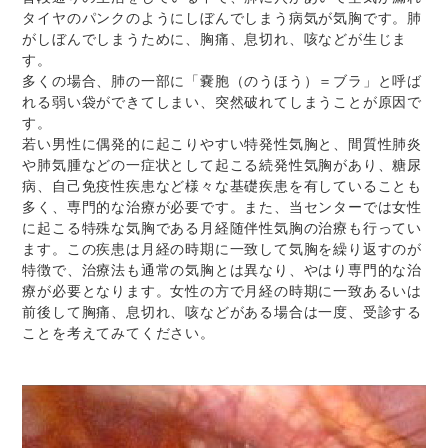
タイヤのパンクのようにしぼんでしまう病気が気胸です。肺
がしぼんでしまうために、胸痛、息切れ、咳などが生じま
す。
多くの場合、肺の一部に「嚢胞（のうほう）＝ブラ」と呼ば
れる弱い袋ができてしまい、突然破れてしまうことが原因で
す。
若い男性に偶発的に起こりやすい特発性気胸と、間質性肺炎
や肺気腫などの一症状として起こる続発性気胸があり、糖尿
病、自己免疫性疾患など様々な基礎疾患を有していることも
多く、専門的な治療が必要です。また、当センターでは女性
に起こる特殊な気胸である月経随伴性気胸の治療も行ってい
ます。この疾患は月経の時期に一致して気胸を繰り返すのが
特徴で、治療法も通常の気胸とは異なり、やはり専門的な治
療が必要となります。女性の方で月経の時期に一致あるいは
前後して胸痛、息切れ、咳などがある場合は一度、受診する
ことを考えてみてください。