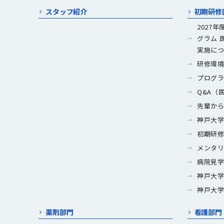
スタッフ紹介
初期研修
2027
グラム 
実施に
研修環
プロク
Q&A（
先輩か
神戸大
初期研
メンタ
病院見
神戸大学
神戸大
薬剤部門
看護部門