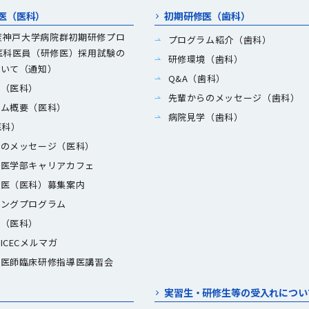
医（医科）
初期研修医（歯科）
年度神戸大学病院群初期研修プロ
プログラム紹介（歯科）
医科医員（研修医）採用試験の
研修環境（歯科）
ついて（通知）
Q&A（歯科）
境（医科）
先輩からのメッセージ（歯科）
゙ラム概要（医科）
病院見学（歯科）
医科）
らのメッセージ（医科）
学医学部キャリアカフェ
修医（医科）募集案内
リングプログラム
学（医科）
ICECメルマガ
学医師臨床研修指導医講習会
実習生・研修生等の受入れについ