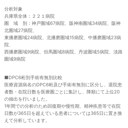
分析対象
兵庫県全体：２２１病院
圏 域 別：神戸圏域67病院、阪神南圏域34病院、阪神
北圏域27病院、
東播磨圏域24病院、北播磨圏域15病院、中播磨圏域23病
院、
西播磨圏域9病院、但馬圏域8病院、丹波圏域5病院、淡路
圏域9病院
■DPC6桁別手術有無別比較
医療資源病名のDPC6桁及び手術有無別に区分し、退院患
者数・在院日数を医療圏ごとに集計し、降順にて上位20
の抽出を行いました。
1年間での分析のため回復期や慢性期、精神疾患等で在院
日数が365日を超えている患者については365日に置き換
えて分析しています。