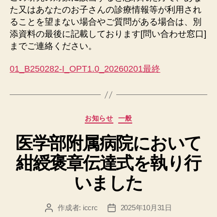
た又はあなたのお子さんの診療情報等が利用され
ることを望まない場合やご質問がある場合は、別
添資料の最後に記載しております[問い合わせ窓口]
までご連絡ください。
01_B250282-I_OPT1.0_20260201最終
カ
お知らせ
一般
テ
医学部附属病院において
ゴ
リ
紺綬褒章伝達式を執り行
ー
いました
作成者:
iccrc
2025年10月31日
投
投