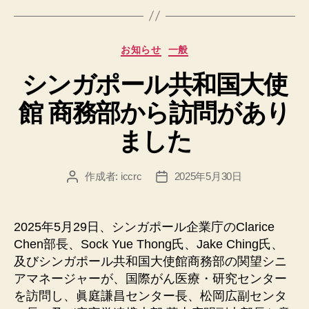
カ
お知らせ
一般
テ
シンガポール共和国大使
ゴ
リ
館 商務部から訪問があり
ー
ました
作成者:
iccrc
2025年5月30日
投
投
稿
稿
者
日
2025年5月29日、シンガポール企業庁のClarice
Chen部長、Sock Yue Thong氏、Jake Ching氏、
及びシンガポール共和国大使館商務部の関望シニ
アマネージャーが、国際がん医療・研究センター
を訪問し、眞庭謙昌センター長、松岡広副センタ