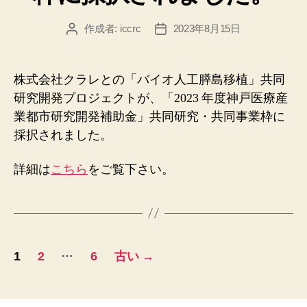
作成者:
iccrc
2023年8月15日
投
投
稿
稿
者
日
株式会社クラレとの「バイオ人工膵島移植」共同
研究開発プロジェクトが、「2023 年度神戸医療産
業都市研究開発補助金」共同研究・共同事業枠に
採択されました。
詳細は
こちら
をご覧下さい。
投
…
1
2
6
古い
→
稿
ナ