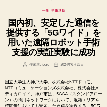
カ
一般
学術活動
テ
国内初、安定した通信を
ゴ
リ
提供する「5Gワイド」を
ー
用いた遠隔ロボット手術
支援の実証実験に成功
作成者:
iccrc
2024年6月25日
投
投
稿
稿
者
日
国立大学法人神戸大学、株式会社NTTドコモ、
NTTコミュニケーションズ株式会社、株式会社メ
ディカロイド、神戸市は、5GSA（スタンドアロー
ン）の商用ネットワークにおいて、混雑エリアや
時間帯においても安定した通信を実現する「5Gワ