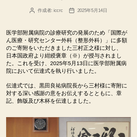
作成者:
iccrc
2025年5月14日
投
投
稿
稿
者
日
医学部附属病院の診療研究の発展のため「国際が
ん医療・研究センター外科（整形外科）」に多額
のご寄附をいただきました三村正之様に対し、
日本国政府より紺綬褒章（※）が授与されまし
た。これを受け、2025年5月13日に医学部附属病
院において伝達式を執り行いました。
伝達式では、黒田良祐病院長から三村様に寄附に
対する深い感謝の意をお伝えするとともに、章
記、飾版及び木杯を伝達しました。