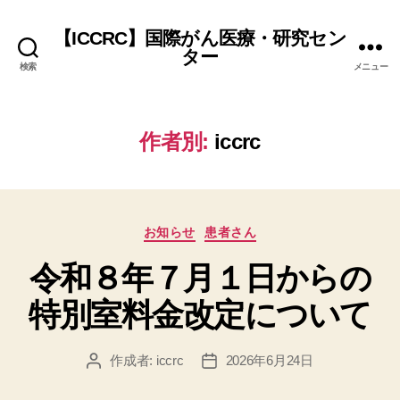
【ICCRC】国際がん医療・研究セン
ター
検索
メニュー
作者別:
iccrc
カ
お知らせ
患者さん
テ
令和８年７月１日からの
ゴ
リ
特別室料金改定について
ー
作成者:
iccrc
2026年6月24日
投
投
稿
稿