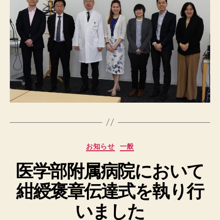
カ
お知らせ
一般
テ
医学部附属病院において
ゴ
リ
紺綬褒章伝達式を執り行
ー
いました