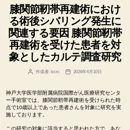
膝関節靭帯再建術におけ
ゴ
リ
る術後シバリング発生に
ー
関連する要因 膝関節靭帯
再建術を受けた患者を対
象としたカルテ調査研究
作成者:
iccrc
2026年4月10日
投
投
稿
稿
者
日
神戸大学医学部附属病院国際がん医療研究センタ
ー手術室では、膝関節靭帯再建術を受けられた時
点で10歳以上であった患者さんを対象に研究を実
施しております。
この研究の対象に該当すると思われた方で、あな