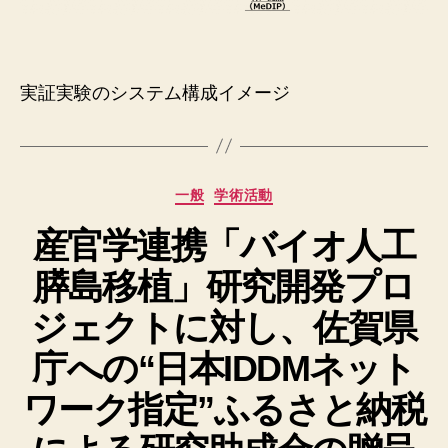
実証実験のシステム構成イメージ
カ
一般
学術活動
テ
産官学連携「バイオ人工
ゴ
リ
膵島移植」研究開発プロ
ー
ジェクトに対し、佐賀県
庁への“日本IDDMネット
ワーク指定”ふるさと納税