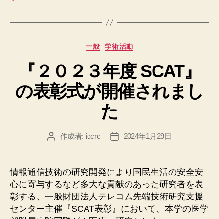
カ
一般
学術活動
テ
『２０２３年度 SCAT』
ゴ
リ
の表彰式が開催されまし
ー
た
作成者:
iccrc
2024年1月29日
投
投
稿
稿
者
日
情報通信技術の研究開発により国民生活の安全安
心に寄与するなど多大な貢献のあった研究者を表
彰する、一般財団法人テレコム先端技術研究支援
センター主催『SCAT表彰』において、本学の医学