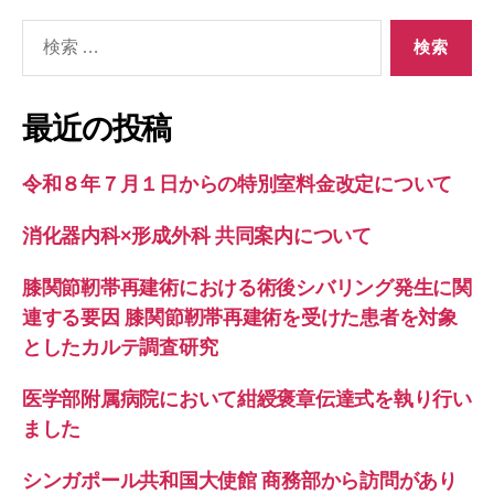
検
ビ
索
ゲ
対
象:
ー
最近の投稿
シ
令和８年７月１日からの特別室料金改定について
ョ
消化器内科×形成外科 共同案内について
ン
膝関節靭帯再建術における術後シバリング発生に関
連する要因 膝関節靭帯再建術を受けた患者を対象
としたカルテ調査研究
医学部附属病院において紺綬褒章伝達式を執り行い
ました
シンガポール共和国大使館 商務部から訪問があり