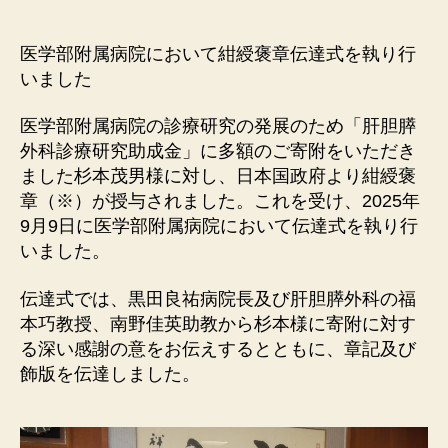
稿
稿
者
日
医学部附属病院において紺綬褒章伝達式を執り行
いました
医学部附属病院の診療研究の発展のため「肝胆膵
外科診療研究助成金」に多額のご寄附をいただき
ました杉本茂男様に対し、日本国政府より紺綬褒
章（※）が授与されました。これを受け、2025年
9月9日に医学部附属病院において伝達式を執り行
いました。
伝達式では、黒田良祐病院長及び肝胆膵外科の福
本巧教授、南野佳英助教から杉本様に寄附に対す
る深い感謝の意をお伝えするとともに、章記及び
飾版を伝達しました。