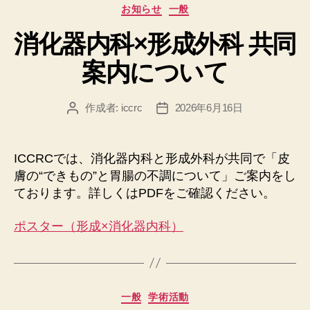
カ
お知らせ
一般
テ
消化器内科×形成外科 共同
ゴ
リ
案内について
ー
作成者:
iccrc
2026年6月16日
投
投
稿
稿
者
日
ICCRCでは、消化器内科と形成外科が共同で「皮
膚の“できもの”と胃腸の不調について」ご案内をし
ております。詳しくはPDFをご確認ください。
ポスター（形成×消化器内科）
カ
一般
学術活動
テ