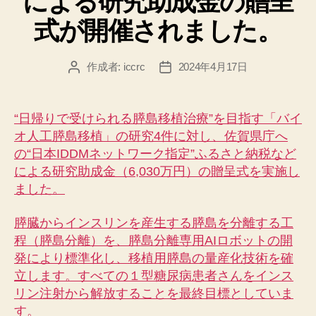
による研究助成金の贈呈
式が開催されました。
作成者:
iccrc
2024年4月17日
投
投
稿
稿
者
日
“日帰りで受けられる膵島移植治療”を目指す「バイ
オ人工膵島移植」の研究4件に対し、佐賀県庁へ
の“日本IDDMネットワーク指定”ふるさと納税など
による研究助成金（6,030万円）の贈呈式を実施し
ました。
膵臓からインスリンを産生する膵島を分離する工
程（膵島分離）を、膵島分離専用AIロボットの開
発により標準化し、移植用膵島の量産化技術を確
立します。すべての１型糖尿病患者さんをインス
リン注射から解放することを最終目標としていま
す。