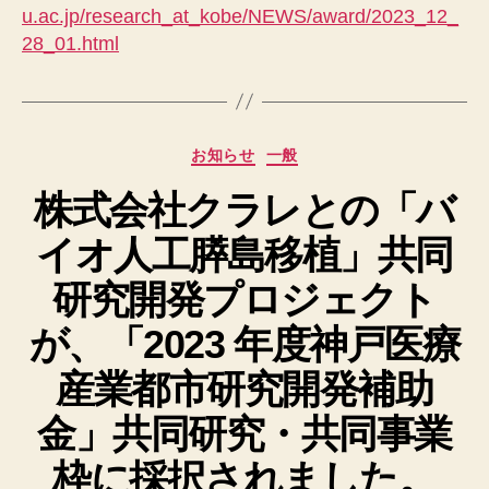
u.ac.jp/research_at_kobe/NEWS/award/2023_12_
28_01.html
カ
お知らせ
一般
テ
株式会社クラレとの「バ
ゴ
リ
イオ人工膵島移植」共同
ー
研究開発プロジェクト
が、「2023 年度神戸医療
産業都市研究開発補助
金」共同研究・共同事業
枠に採択されました。