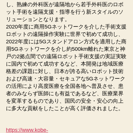
し、熟練の外科医が遠隔地から若手外科医のロボ
ット手術を遠隔支援・指導を行う新スタイルのソ
リューションとなります。
2020年度に商用5Gネットワークを介した手術支援
ロボットの遠隔操作実験に世界で初めて成功し、
2022年度には5Gスタンドアロン方式を適用した商
用5Gネットワークを介し約500km離れた東京と神
戸の2拠点間での遠隔ロボット手術支援の実証実験
に国内で初めて成功するなど、本開発は地域医療
格差の課題に対し、日本が誇る高いロボット技術
および高速・大容量・セキュアな5Gネットワーク
の活用により高度医療を全国各地へ普及させ、患
者のみならず医師にも有益であるなど、医療業界
を変革するものであり、国民の安全・安心の向上
に多大な貢献をしたことが高く評価されました。
https://www.kobe-