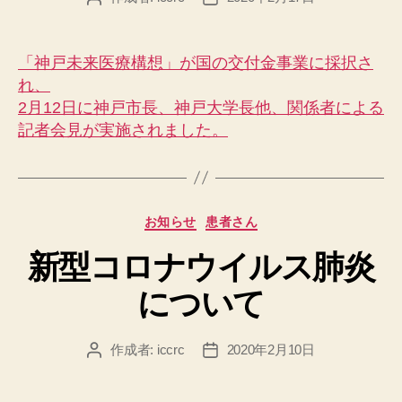
稿
稿
者
日
「神戸未来医療構想」が国の交付金事業に採択さ
れ、
2月12日に神戸市長、神戸大学長他、関係者による
記者会見が実施されました。
カ
お知らせ
患者さん
テ
新型コロナウイルス肺炎
ゴ
リ
について
ー
作成者:
iccrc
2020年2月10日
投
投
稿
稿
者
日