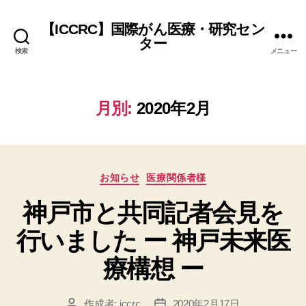
【ICCRC】国際がん医療・研究セン
ター
検索
メニュー
月別:
2020年2月
カ
お知らせ
医療関係者様
テ
神戸市と共同記者会見を
ゴ
リ
行いました ー 神戸未来医
ー
療構想 ー
作成者:
iccrc
2020年2月17日
投
投