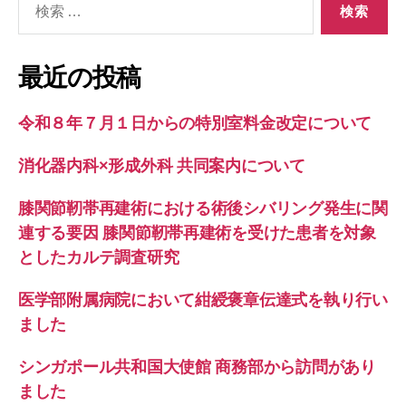
索
対
象:
最近の投稿
令和８年７月１日からの特別室料金改定について
消化器内科×形成外科 共同案内について
膝関節靭帯再建術における術後シバリング発生に関
連する要因 膝関節靭帯再建術を受けた患者を対象
としたカルテ調査研究
医学部附属病院において紺綬褒章伝達式を執り行い
ました
シンガポール共和国大使館 商務部から訪問があり
ました