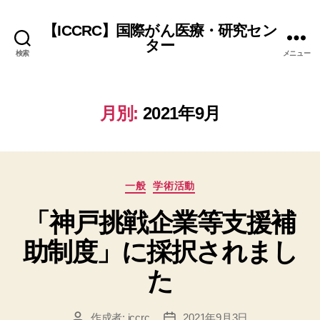
【ICCRC】国際がん医療・研究セン
ター
検索
メニュー
月別:
2021年9月
カ
一般
学術活動
テ
「神戸挑戦企業等支援補
ゴ
リ
助制度」に採択されまし
ー
た
作成者:
iccrc
2021年9月3日
投
投