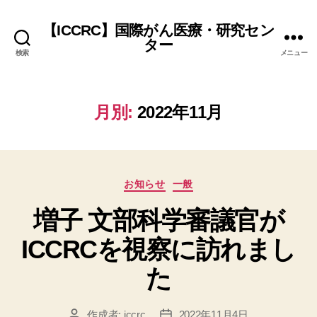
【ICCRC】国際がん医療・研究セン
ター
検索
メニュー
月別:
2022年11月
カ
お知らせ
一般
テ
増子 文部科学審議官が
ゴ
リ
ICCRCを視察に訪れまし
ー
た
作成者:
iccrc
2022年11月4日
投
投