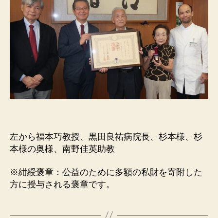
左から福本巧教授、黒田良祐病院長、杉本様、杉
本様の奥様、南野佳英助教
※紺綬褒章：公益のために多額の私財を寄附した
方に授与される褒章です。