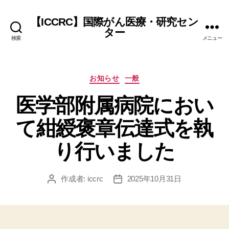
【ICCRC】国際がん医療・研究セン
ター
検索
メニュー
カ
お知らせ
一般
テ
医学部附属病院におい
ゴ
リ
ー
て紺綬褒章伝達式を執
り行いました
作成者:
iccrc
2025年10月31日
投
投
稿
稿
者
日