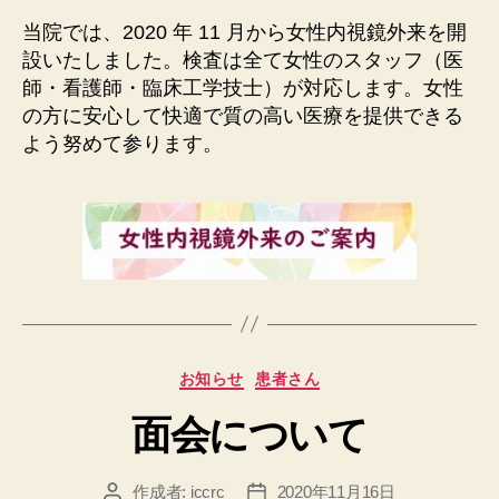
者
日
当院では、2020 年 11 月から女性内視鏡外来を開
設いたしました。検査は全て女性のスタッフ（医
師・看護師・臨床工学技士）が対応します。女性
の方に安心して快適で質の高い医療を提供できる
よう努めて参ります。
カ
お知らせ
患者さん
テ
面会について
ゴ
リ
ー
作成者:
iccrc
2020年11月16日
投
投