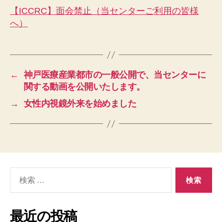
【ICCRC】面会禁止（当センターご利用の皆様
へ）
←
神戸医療産業都市の一般公開で、当センターに
関する動画を公開いたします。
→
女性内視鏡外来を始めました
検
索
対
象:
最近の投稿