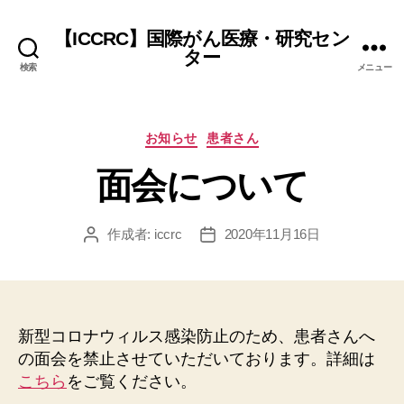
【ICCRC】国際がん医療・研究セン
ター
検索
メニュー
カ
お知らせ
患者さん
テ
面会について
ゴ
リ
ー
作成者:
iccrc
2020年11月16日
投
投
稿
稿
者
日
新型コロナウィルス感染防止のため、患者さんへ
の面会を禁止させていただいております。詳細は
こちら
をご覧ください。