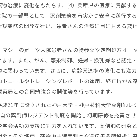
薬物治療に変化をもたらす、(4）兵庫県の医療に貢献す
病院の一部門として、薬剤業務を着実かつ安全に遂行す
新規業務の開発を行い、患者さんの治療に目に見える変
ーマシーの是正や入院患者さんの持参薬や定期処方オー
います。また、がん、感染制御、妊婦・授乳婦など認定
的に関わっています。さらに、病診薬連携の強化にも注力
ロトコールやトレーシングレポートの運用、経口抗がん
隣薬局との合同勉強会の開催等を行っています。
平成21年に設立された神戸大学・神戸薬科大学薬剤師レ
独自の薬剤師レジデント制度を開始し初期研修を充実させ
や学会活動の支援にも力を入れています。薬剤師の研究
開発とその評価、薬物血中濃度測定や遺伝子多型解析に