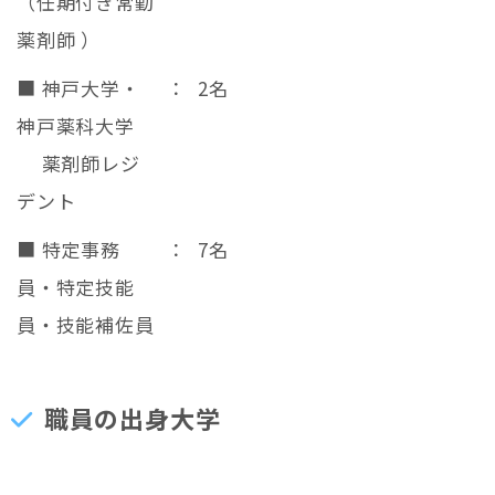
（任期付き常勤
薬剤師 ）
■ 神戸大学・
：
2名
神戸薬科大学
薬剤師レジ
デント
■ 特定事務
：
7名
員・特定技能
員・技能補佐員
職員の出身大学