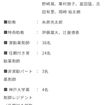
野崎晃、栗村朋子、冨田猛、志
田有里、岡崎 裕太朗
■助教
：
糸原光太郎
■特命助教
：
伊藤雄大、辻屋徳恵
■ 常勤薬剤師
：
38名
■ 任期付き常
：
24名
勤薬剤師
■非常勤パート
：
3名
薬剤師
■ 神戸大学薬
：
4名
剤師レジデント