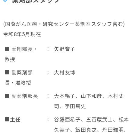
(国際がん医療・研究センター薬剤室スタッフ含む)
令和8年5月現在
■ 薬剤部長・
：
矢野育子
教授
■ 副薬剤部
：
大村友博
長・准教授
■ 副薬剤部長
：
大本暢子、山下和彦、木村丈
司、宇田篤史
■主任
：
谷藤亜希子、五百蔵武士、松本
久美子、飯田真之、丹田雅明、