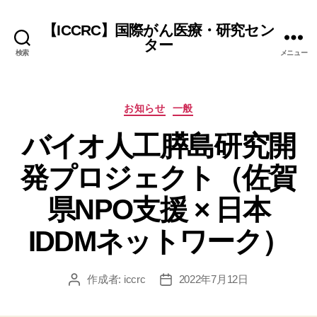
【ICCRC】国際がん医療・研究セン
ター
検索
メニュー
カ
お知らせ
一般
テ
バイオ人工膵島研究開
ゴ
リ
ー
発プロジェクト（佐賀
県NPO支援 × 日本
IDDMネットワーク）
作成者:
iccrc
2022年7月12日
投
投
稿
稿
者
日