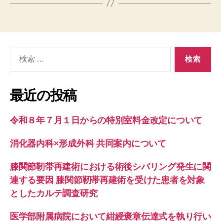
検
索
対
象:
最近の投稿
令和８年７月１日からの特別室料金改定について
消化器内科×形成外科 共同案内について
膝関節靭帯再建術における術後シバリング発生に関
連する要因 膝関節靭帯再建術を受けた患者を対象
としたカルテ調査研究
医学部附属病院において紺綬褒章伝達式を執り行い